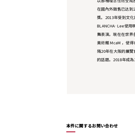
以那種理念性转变成產
在國內外銷售已达到
獎。2013年受到文
BLANCHA·Lee
舞表演。現在在世界各
美術館 McaM ，
隔20年在大阪的展覽
的話題。2018年成
本件に関するお問い合わせ