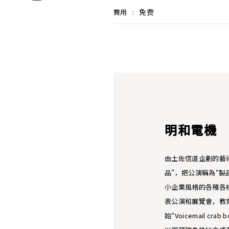
免费
費用
:
明和電機
由土佐信道企劃的藝
品”，把公演稱為“
小企業風格的各種各
表公演和展覽會，教育
始“Voicemail crab