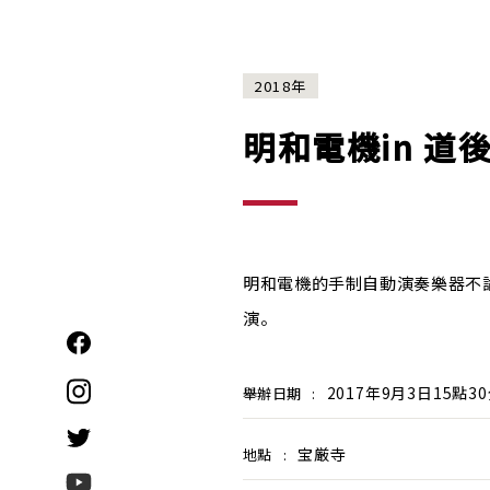
2018年
明和電機in 道後
明和電機的手制自動演奏樂器不
演。
2017年9月3日15點
舉辦日期
:
宝厳寺
地點
: