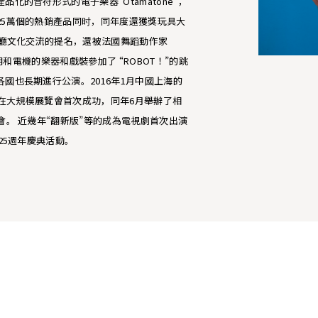
品化的音符形式的電子樂器“Otamatone”，
25萬個的熱銷產品同时，同年度還獲獎玩具大
化廳文化交流的提名，還被法國舞蹈動作家
使用明和電機的樂器和戲裝參加了 “ROBOT！”的跳
國也長期進行公演。2016年1月中國上海的
使得在大規模展覽會首次成功，同年6月舉辦了相
會。 近幾年“翻新版”等的成為電視劇首次出演
為25週年慶典活動。