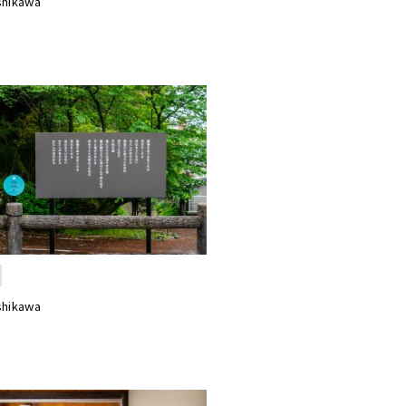
shikawa
shikawa