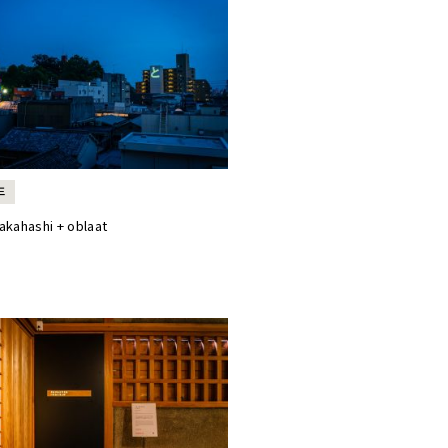
年
akahashi + oblaat