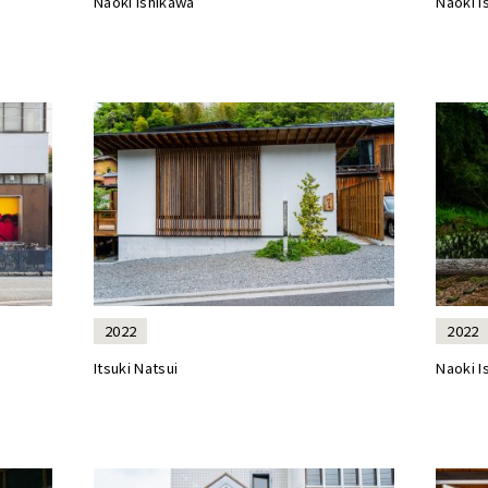
Naoki Ishikawa
Naoki I
2022
2022
Itsuki Natsui
Naoki I