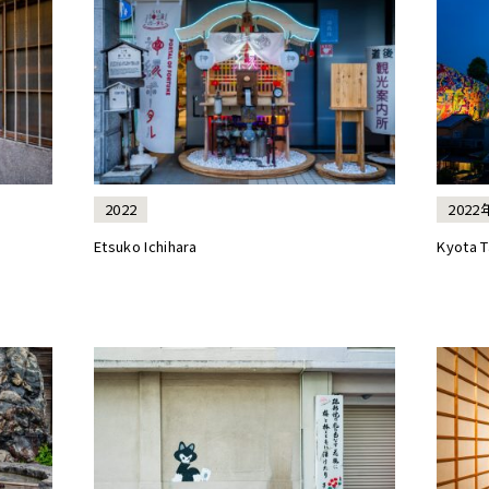
2022
2022
Etsuko Ichihara
Kyota T