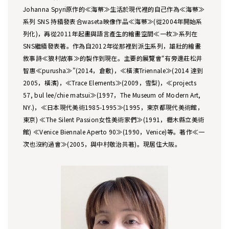
Johanna Spyri原作的≪海蒂≫生活於現代裡的自己作為≪海蒂≫
系列 SNS 持續發表合waseta映像作品≪海蒂≫(從2004年開始系
列化)，再從2011年起畫與語言產生的繪畫空間≪一枚≫系列在
SNS繼續發表著。作為自2012年從那裡到派生系列，雄壯的繪畫
敘事詩≪狼村故事≫的製作到現在。主要的展覽會“有旁邊莊松井
智惠≪purusha≫”(2014，倉敷)，≪橫濱Triennale≫(2014 達到
2005，橫濱)，≪Trace Elements≫(2009，雪梨)，≪projects
57, bul lee/chie matsui≫(1997，The Museum of Modern Art,
NY.)，≪日本現代美術1985-1995≫(1995，東京都現代美術館，
東京) ≪The Silent Passion女性美術家們≫(1991，櫪木縣立美術
館) ≪Venice Biennale Aperto 90≫(1990，Venice)等。著作≪一
次也沒約過會≫(2005，與中村敬治共著)。現居住大阪。