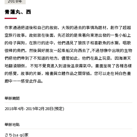
2018年
青蓮丸、西
作家通過把道後和自己的故鄉，大阪的過去的事情為題材，創作了超越
空旅行故事。故鄉放在後面，先述說的是乘著向東港出發的一隻小船上
的母子與狗，在旅行的途中，他們遇見了狼孩子和喜歡魚的水獺，唱歌
很棒的鳥們。然後與好朋友一起乘船又向西去了,不過想像中出現的生物
們把他們帶到了不知道的地方。儘管如此，他們在島上玩耍。因海潮天
地翻滾顛倒， 不知不覺竟進入到道後溫泉霧氣中。畫面呈現了各種各樣
的感覺，故事的片斷，繪畫與立體作品之間穿插。您可以走在純白色畫
廊中一一感受此作品。
舉辦期間
2018年4月-2019年2月28日(預定)
舉辦地點
さち(sa qi)家