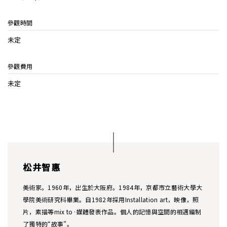
參觀時間
未定
參觀費用
未定
松井智惠
美術家。1960年，出生於大阪府。1984年，京都市立藝術大學大
學院美術研究科畢業。自1982年採用Installation art，映像，照
片，素描等mix to·媒體發表作品。個人的記憶與空間的相遇編制
了獨特的“故事”。