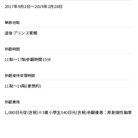
2017年9月2日～2019年2月28日
舉辦地點
道後プリンス賓館
參觀時間
11點～17點參觀時間15分
參觀接待受理時間
11點～16點(要預約)
參觀費用
1,080日元從(含稅)※3歲小學生540日元(含稅)參觀優惠：原創個性胸章