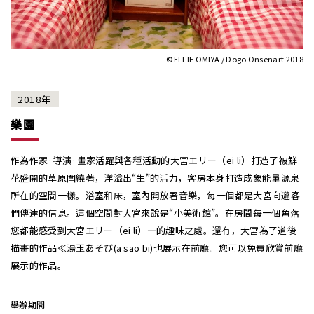
©︎ELLIE OMIYA / Dogo Onsenart 2018
2018年
樂園
作為作家·導演·畫家活躍與各種活動的大宮エリー（ei li）打造了被鮮
花盛開的草原圍繞著，洋溢出“生”的活力，客房本身打造成象能量源泉
所在的空間一樣。浴室和床，室內開放著音樂，每一個都是大宮向遊客
們傳達的信息。這個空間對大宮來說是“小美術館”。在房間每一個角落
您都能感受到大宮エリー（ei li）—的趣味之處。還有，大宮為了道後
描畫的作品≪湯玉あそび(a sao bi)也展示在前廳。您可以免費欣賞前廳
展示的作品。
舉辦期間