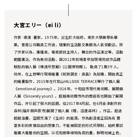
大宮エリー（ei li）
作家·導演·畫家。1975年，出生於大阪府。東京大學藥學系畢
業。曾是公司職員工作過，隨筆的生活散文集頗為人氣受歡迎。除
了作家以為，廣播員，電視節目主持人，舞台的作品演出等，活動
範圍廣泛。作為美術活動，與2012年到場者參加現場完成作品體
驗型的個人展《傳達所想展》(公園博物館 )。 動員了1萬5千人。
同年，在上野舉行現場繪畫《祝賀調查：直島》為契機，開始真正
的繪畫製作，2015年在代官山HILLSIDE TERRACE舉行了個人展
《emotional journey》。2016年，十和田市現代美術館，展開個
人展《Sincerely yours》。超越美術館市內的商店街也開始了展開
作品，并引起了很大的話題。從2017年4月起，在6月金津創作的
森林(福井縣芦原市)展開了個人展《喂，這邊森林》。作品，超過
超越油畫，空間充滿了《生命》的能源。作為創造者正因為有 豐
富多彩的表情自由的想像力，不能被固定的形式所限制，始終要試
著擴大著藝術的空間。以花和樹等植物為首的畫，鮮明地被上色，