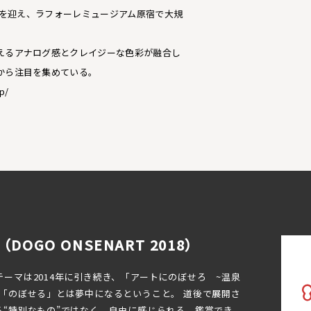
周年を迎え、ラフォーレミュージアム原宿で大規
えるアナログ感とクレイジーな色彩が融合し
から注目を集めている。
p/
OGO ONSENART 2018）
ーマは2014年に引き続き、「アートにのぼせろ ~温泉
「のぼせる」とは夢中になるということ。 道後で展開さ
る“特別なもの”ではなく、自由に感じられる、鑑賞でき