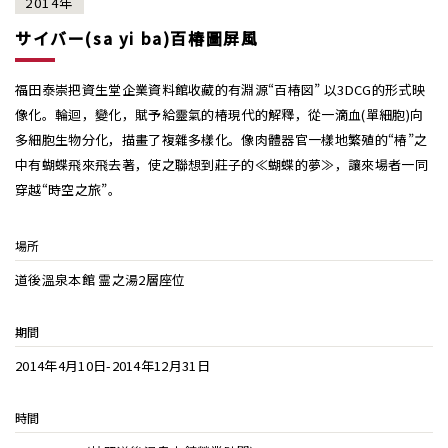
2014年
サイバー(sa yi ba)百椿圖屏風
福田泰崇把資生堂企業資料館收藏的有淵源“百椿図” 以3DCG的形式映
像化。輪迴，變化，賦予給靈氣的椿現代的解釋，從一滴血(單細胞)向
多細胞生物分化，描畫了複雜多樣化。像肉體器官一樣地繁殖的“椿”之
中有蝴蝶飛來飛去著，使之聯想到莊子的≪蝴蝶的夢≫，讓來場者一同
穿越“時空之旅”。
場所
道後溫泉本館 霊之湯2層座位
期間
2014年4月10日-2014年12月31日
時間