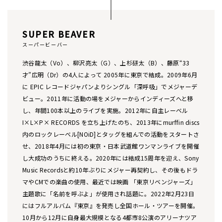
SUPER BEAVER
スーパービーバー
渋谷龍太（Vo）、柳沢亮太（G）、上杉研太（B）、藤原“33
才”広明（Dr）の4人によって 2005年に東京で結成。2009年6月
に EPIC レコードジャパンよりシングル「深呼吸」でメジャーデ
ビュー。2011年に活動の場をメジャーからインディーズへと移
し、年間100本以上のライブを実施。2012年に自主レーベル
I×L×P× RECORDS を立ち上げたのち、2013年にmurffin discs
内のロックレーベル[NOiD]とタッグを組んでの活動をスタートさ
せ、2018年4月には初の東京・日本武道館ワンマンライブを開催
し大成功のうちに終える。2020年には結成15周年を迎え、Sony
Music Recordsと約10年ぶりにメジャー再契約し、その後もドラ
マやCMでの楽曲の使用、最近では映画 「東京リベンジャーズ」
主題歌に「名前を呼ぶよ」が使用され話題に。2022年2月23日
にはフルアルバム『東京』を発売し全国ホール・ツアーを開催。
10月から12月に自身最大規模となる4都市8公演のアリーナツア