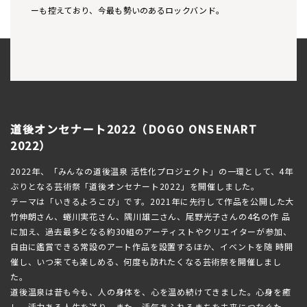
ーも控えており、今最も勢いのあるロックバンド。
道後オンセナート2022（DOGO ONSENART
2022）
2022年、「みんなの道後温泉 活性化プロジェクト」の一環として、4年
ぶりとなる芸術祭「道後オンセナート2022」を開催しました。
テーマは「いきるよろこび」です。2021年に先行して作品を公開した大
竹伸朗さん、蜷川実花さん、隅川雄二さん、尾野光子さんの4名の作 品
に加え、過去最多となる約30組のアーティストやクリエイターが参加、
自由に鑑賞できる常設のアート作品を設置するほか、イベントを随 時開
催し、いつ来ても楽しめる、何度も訪れたくなる芸術祭を開催しまし
た。
道後温泉は昔も今も、人の身体を、心を温め続けてきました。心身を癒
し、活力ある人生を送り、また、活気あふれるまちを未来につなぐた