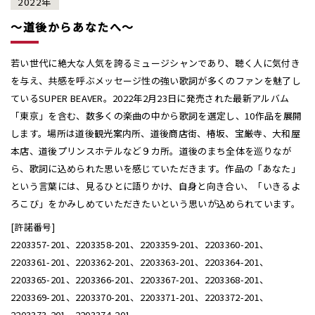
2022年
〜道後からあなたへ〜
若い世代に絶大な人気を誇るミュージシャンであり、聴く人に気付き
を与え、共感を呼ぶメッセージ性の強い歌詞が多くのファンを魅了し
ているSUPER BEAVER。2022年2月23日に発売された最新アルバム
「東京」を含む、数多くの楽曲の中から歌詞を選定し、10作品を展開
します。場所は道後観光案内所、道後商店街、椿坂、宝厳寺、大和屋
本店、道後プリンスホテルなど９カ所。道後のまち全体を巡りなが
ら、歌詞に込められた思いを感じていただきます。作品の「あなた」
という言葉には、見るひとに語りかけ、自身と向き合い、「いきるよ
ろこび」をかみしめていただきたいという思いが込められています。
[許諾番号]
2203357-201、2203358-201、2203359-201、2203360-201、
2203361-201、2203362-201、2203363-201、2203364-201、
2203365-201、2203366-201、2203367-201、2203368-201、
2203369-201、2203370-201、2203371-201、2203372-201、
2203373-201、2203374-201