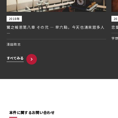
2018年
20
鷺之報恩第八章 その弐 — 早六點，今天也湧來眾多人
恋
—
宇
淺田政志
すべてみる
本件に関するお問い合わせ