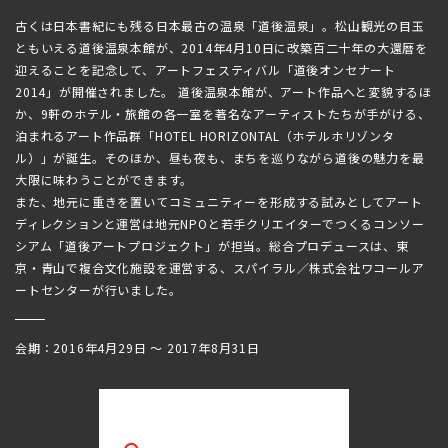
古くは日本書紀にも残る日本最古の温泉「道後温泉」。松山観光の目玉
ともいえる道後温泉本館が、2014年4月10日に改築百二十年の大還暦を
迎えることを記念して、アートフェスティバル「道後オンセナート
2014」が開催されました。 道後温泉本館が、アート作品へと変貌するほ
か、9軒のホテル・旅館の各一室を著名なアーティストたちが手がける、
泊まれるアート作品群「HOTEL HORIZONTAL（ホテルホリゾンタ
ル）」が誕生。そのほか、昼も夜も、まちを巡りながら道後の魅力を最
大限に味わうことができます。
また、地元に重きを置いてコミュニティーを形成する試みとしてアート
ディレクションと運営は地元NPOと若手クリエイターでつくるコンソー
シアム「道後アートプロジェクト」が担当。総合プロデュースは、東
京・青山で複合文化施設を運営する、スパイラル／株式会社ワコールア
ートセンターが行いました。
会期：2016年4月29日 ～ 2017年8月31日