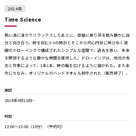
2014年
Time Science
熱い湯に浸かりリラックスしたあとに、部屋に戻り茶を飲み静かに自
分と向き合う。時を刻む3つの時計とそこから同心円状に伸びゆく波
線のドローイングで構成されたシンプルな空間で、過去を思い、未来
を瞑想するような静かな時間を提供した。ドローイングは、地元の有
志と作家によって、1本1本、時の輪を広げるように描かれた。また本
作にちなみ、オリジナルのハンドタオルも制作された（販売終了）。
期間
2014年4月10日−
時間
12:00〜15:00（10分）（予約可）