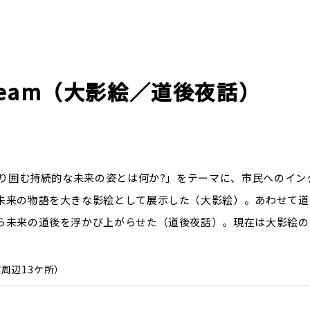
n Steam（大影絵／道後夜話）
取り囲む持続的な未来の姿とは何か?」をテーマに、市民へのイ
未来の物語を大きな影絵として展示した（大影絵）。あわせて道
ら未来の道後を浮かび上がらせた（道後夜話）。現在は大影絵の
周辺13ケ所）