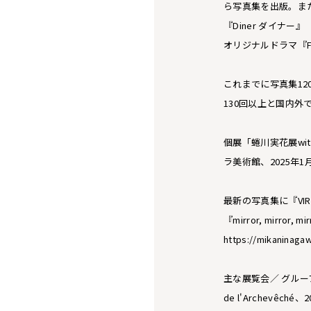
ら写真集を出版。また
『Diner ダイナー』
オリジナルドラマ『FO
これまでに写真集12
130回以上と国内外
個展「蜷川実花展wi
ラ美術館、2025年
最新の写真集に『VIRA』（
『mirror, mirro
https://mikaninaga
主な展覧会／ グループ展「I
de l'Archevêché、