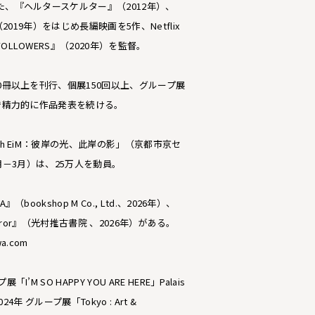
、『ヘルタースケルター』（2012年）、
（2019年）をはじめ長編映画を5作、Netflix
LLOWERS』（2020年）を監督。
0冊以上を刊行、個展150回以上、グループ展
で精力的に作品発表を続ける。
th EiM：彼岸の光、此岸の影」（京都市京セ
1月－3月）は、25万人を動員。
bookshop M Co., Ltd.、2026年）、
r, mirror』（光村推古書院 、2026年）がある。
wa.com
’M SO HAPPY YOU ARE HERE」Palais
2024年 グループ展「Tokyo : Art &