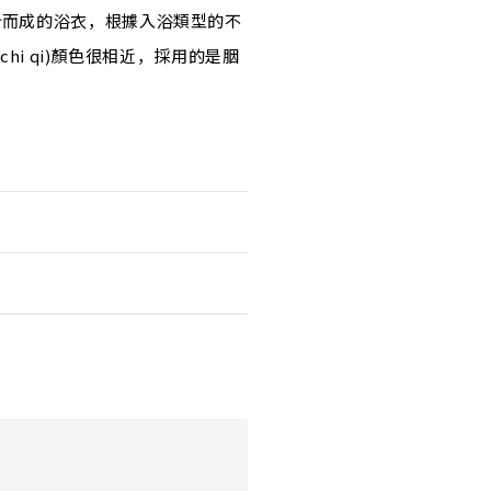
計而成的浴衣，根據入浴類型的不
i qi)顏色很相近，採用的是胭