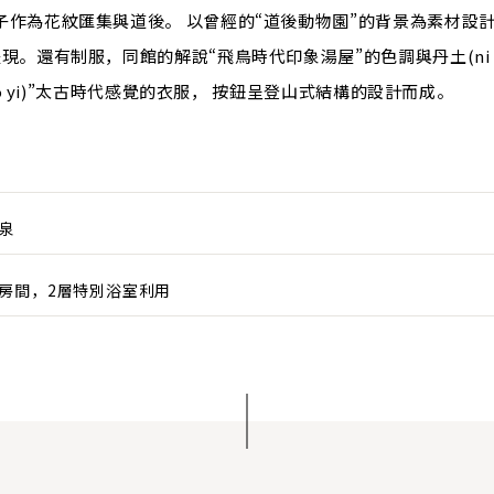
子作為花紋匯集與道後。 以曾經的“道後動物園”的背景為素材設
。還有制服，同館的解說“飛鳥時代印象湯屋”的色調與丹土(ni ch
ao yi)”太古時代感覺的衣服， 按鈕呈登山式結構的設計而成。
泉
人房間，2層特別浴室利用