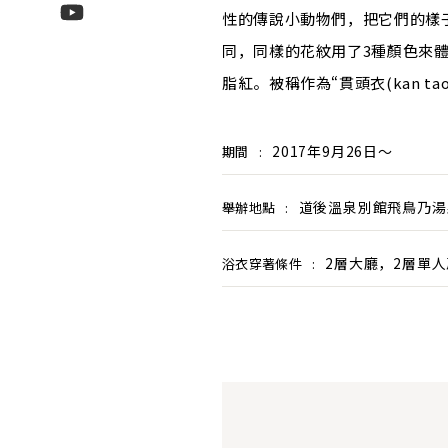
性的傳說小動物們，把它們的樣
同，同樣的花紋用了3種顏色來體現
脂紅。被稱作為“貫頭衣(kan t
2017年9月26日～
期間
:
道後溫泉別館飛鳥乃湯
舉辦地點
:
2層大廳，2層單
浴衣穿著條件
: