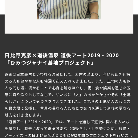
日比野克彦×道後温泉 道後アート2019・2020
「ひみつジャナイ基地プロジェクト」
道後は日本最古といわれる温泉として、太古の昔より、老いも若きも病
める人も健やかな人も懐深く迎え入れてきました。また、土地の人も旅
人も同じ湯に浸かることで心身を解きほぐし、更に食や娯楽を通じた五
感に寄り添うおもてなしで、私たちに「人」のあたたかさやその「土地
らしさ」について気づきを与えてきました。これらの土地や人のもつ力
を最大限に発揮し、背景の異なる人たちとの交流を通して道後の更なる
魅力を引き出します。
「道後アート2019・2020」では、アートを通じて道後に関わる人たち
を増やし、将来に渡って継承可能な【道後らしさ】を築くため、監修・
アーティストの日比野克彦氏とともに約2年間のプロジェクトを行いまし