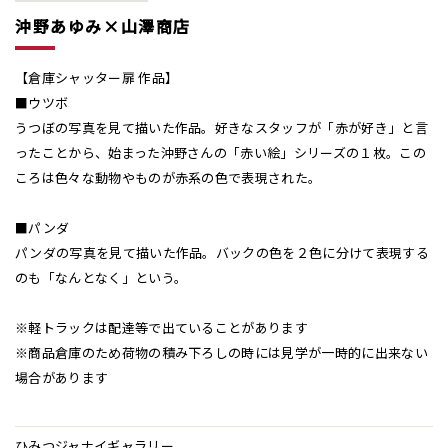
沖野あゆみ×山澤商店
【倉庫シャッター扉 作品】
■ウツボ
うつぼの写真を見て描いた作品。好きなスタッフが「赤が好き」と言
ったことから、始まった沖野さんの「赤い絵」シリーズの１枚。この
ころは色々な動物やものが赤系の色で表現された。
■パンダ
パンダの写真を見て描いた作品。バックの色を２色に分けて表現する
のも「なんとなく」という。
※軽トラックは配達等で出ていることがあります
※商品倉庫のため荷物の積み下ろしの時には見学が一時的に出来ない
場合があります
ひみつジャナイギャラリー