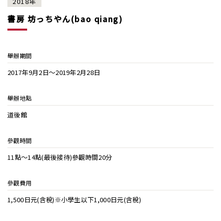
2018年
書房 坊っちやん(bao qiang)
舉辦期間
2017年9月2日～2019年2月28日
舉辦地點
道後館
參觀時間
11點～14點(最後接待)參觀時間20分
參觀費用
1,500日元(含稅)※小學生以下1,000日元(含稅)