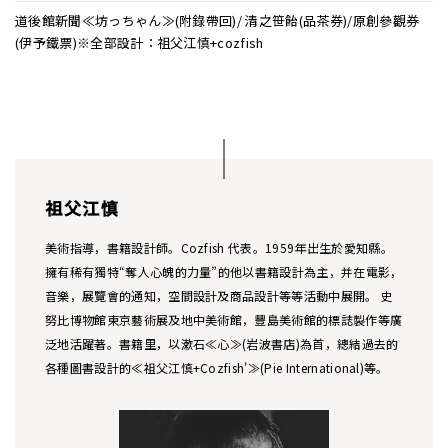
道後館新聞≪坊っちゃん≫(附錄帶回)/ 清之笹飴(品茶券)/原創參觀券
(伊予鐵票)※全部設計：祖父江慎+cozfish
祖父江慎
美術指導，書籍設計師。Cozfish 代表。1959年出生於愛知縣。
擁有稀有獨特“奪人心魄的力量”的他以書籍設計為主，并在電影，
音樂，展覽會的通知，空間設計及商品設計等等活動中展開。 史
努比博物館東京藝術展及地中美術館，豐島美術館的標誌製作等廣
泛地活躍著。書籍里，以漱石≪心≫(岩波書店)為首，總結過去的
各種圖書設計的≪祖父江慎+Cozfish'≫(Pie International)等。