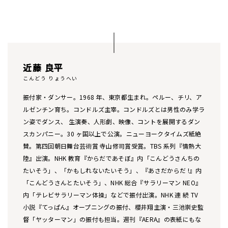
近藤 良平
こんどう りょうへい
振付家・ダンサー。1968 年、東京都生まれ。ペルー、チリ、ア
ルゼンチン育ち。コンドルズ主宰。コンドルズとは男性のみ学ラ
ン姿でダンス、 生演奏、人形劇、映像、コントを展開するダン
スカンパニー。30 ヶ国以上で公演。ニューヨークタイムズ紙絶
賛。第四回朝日舞台芸術賞 寺山修司賞受賞。TBS 系列『情熱大
陸』出演。NHK 教育『からだであそぼ』内「こんどうさんちの
たいそう」、「かもしれないたいそう」、『あさだからだ !』内
「こんどうさんとたいそう」、NHK 総合『サラリーマン NEO』
内「テレビサラリーマン体操」などで振付出演。NHK 連 続 TV
小説『てっぱん』オープニングの振付、櫻井翔主演・三池崇史監
督「ヤッターマン」の振付も担当。週刊『AERA』の表紙にもな