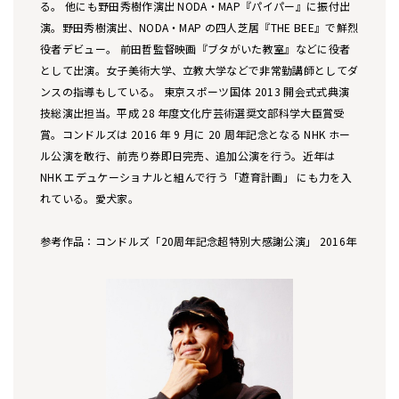
る。 他にも野田秀樹作演出 NODA・MAP『パイパー』に振付出
演。野田秀樹演出、NODA・MAP の四人芝居『THE BEE』で鮮烈
役者デビュー。 前田哲監督映画『ブタがいた教室』などに役者
として出演。女子美術大学、立教大学などで非常勤講師としてダ
ンスの指導もしている。 東京スポーツ国体 2013 開会式式典演
技総演出担当。平成 28 年度文化庁芸術選奨文部科学大臣賞受
賞。コンドルズは 2016 年 9 月に 20 周年記念となる NHK ホー
ル公演を敢行、前売り券即日完売、追加公演を行う。近年は
NHK エデュケーショナルと組んで行う「遊育計画」 にも力を入
れている。愛犬家。
参考作品：コンドルズ「20周年記念超特別大感謝公演」 2016年