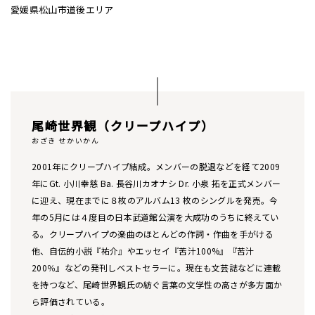
愛媛県松山市道後エリア
尾崎世界観（クリープハイプ）
おざき せかいかん
2001年にクリープハイプ結成。メンバーの脱退などを経て2009
年にGt. 小川幸慈 Ba. 長谷川カオナシ Dr. 小泉 拓を正式メンバー
に迎え、現在までに８枚のアルバム13 枚のシングルを発売。今
年の5月には４度目の日本武道館公演を大成功のうちに終えてい
る。クリープハイプの楽曲のほとんどの作詞・作曲を手がける
他、自伝的小説『祐介』やエッセイ『苦汁100%』『苦汁
200％』などの発刊しベストセラーに。現在も文芸誌などに連載
を持つなど、尾崎世界観氏の紡ぐ言葉の文学性の高さが多方面か
ら評価されている。