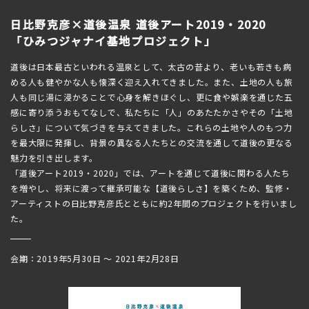
日比野克彦×道後温泉 道後アート2019・2020
「ひみつジャナイ基地プロジェクト」
道後は日本最古といわれる温泉として、太古の昔より、老いも若きも病
める人も健やかな人も懐深く迎え入れてきました。また、土地の人も旅
人も同じ湯に浸かることで心身を解きほぐし、更に食や娯楽を通じた五
感に寄り添うおもてなしで、私たちに「人」のあたたかさやその「土地
らしさ」について気づきを与えてきました。これらの土地や人のもつ力
を最大限に発揮し、背景の異なる人たちとの交流を通して道後の更なる
魅力を引き出します。
「道後アート2019・2020」では、アートを通じて道後に関わる人たち
を増やし、将来に渡って継承可能な【道後らしさ】を築くため、監修・
アーティストの日比野克彦氏とともに約2年間のプロジェクトを行いまし
た。
会期：2019年5月30日 〜 2021年2月28日