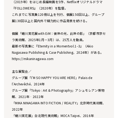
（2019年）をはじめ長編映画を5作、Netflixオリジナルドラマ
『FOLLOWERS』（2020年）を監督。
これまでに写真集120冊以上を刊行、個展150回以上、グループ
展130回以上と国内外で精力的に作品発表を続ける。
個展「蜷川実花展with EiM：彼岸の光、此岸の影」（京都市京セ
ラ美術館、2025年1月－3月）は、25万人を動員。
最新の写真集に『Eternity in a Momentvol.1‒3』（Akio
Nagasawa Publishing & Case Publishing、2024年）がある。
https://mikaninagawa.com
主な展覧会／
グループ展「I’M SO HAPPY YOU ARE HERE」Palais de
l'Archevêché、2024年
グループ展「Tokyo : Art & Photography」アシュモレアン博物
館、2021年‐2022年
「MIKA NINAGAWA INTO FICTION / REALITY」北京時代美術館、
2022年
「蜷川実花展」台北現代美術館」MOCA Taipei、2016年