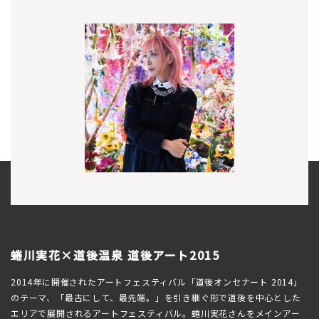
蜷川実花×道後温泉 道後アート2015
2014年に開催されたアートフェスティバル「道後オンセナート 2014」
のテーマ、「最古にして、最先端。」を引き継ぐ形で道後を中心とした
エリアで展開されるアートフェスティバル。蜷川実花さんをメインアー