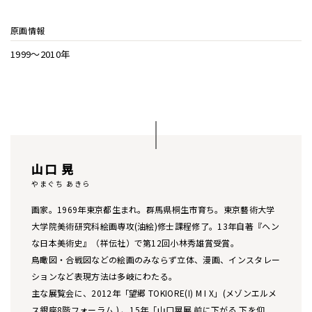
原画情報
1999〜2010年
山口 晃
やまぐち あきら
画家。1969年東京都生まれ。群馬県桐生市育ち。東京藝術大学
大学院美術研究科絵画専攻(油絵)修士課程修了。13年自著『ヘン
な日本美術史』（祥伝社）で第12回小林秀雄賞受賞。
鳥瞰図・合戦図などの絵画のみならず立体、漫画、インスタレー
ションなど表現方法は多岐にわたる。
主な展覧会に、2012年「望郷 TOKIORE(I) M I X」(メゾンエルメ
ス銀座8階フォーラム ) 、15年「山口晃展 前に下がる 下を仰