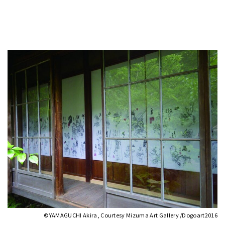
©︎YAMAGUCHI Akira, Courtesy Mizuma Art Gallery /Dogoart2016