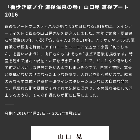
「街歩き旅ノ介 道後温泉の巻」山口晃 道後アート
2016
道後でアートフェスティバルが始まり3年目となる2016年は、メインア
ーティストに画家の山口晃さんをお迎えしました。本年は文豪・夏目漱
石の没後100年、小説『坊っちゃん』発表110年。よそからやって来た夏
目漱石が松山を舞台にアイロニーとユーモアを込めて小説「坊っちゃ
ん」を書いたように、山口さんも“よそもの”視点で道後を描きます。時
空を超えて過去・現在・未来を行き来することで、どことなく懐かしく
て何だかおかしな世界に迷い込んでしまいそうです。日常と空想、実景
と虚構がないまぜになったような感覚で、人びとを街へ誘います。絵画
のみならず立体・建築的手法やインスタレーションなどの自由な発想
で、見慣れた街の風景がそれぞれの記憶と混ざり、不思議な姿として浮
上するような、そんな作品たちが街に出現しました。
会期：2016年4月29日 ～ 2017年8月31日