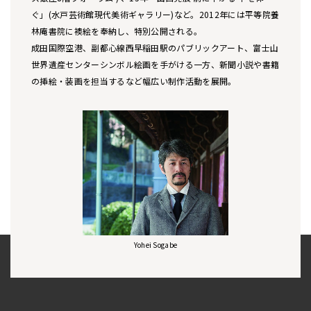
ぐ」(水戸芸術館現代美術ギャラリー)など。2012年には平等院養
林庵書院に襖絵を奉納し、特別公開される。
成田国際空港、副都心線西早稲田駅のパブリックアート、富士山
世界遺産センターシンボル絵画を手がける一方、新聞小説や書籍
の挿絵・装画を担当するなど幅広い制作活動を展開。
Yohei Sogabe