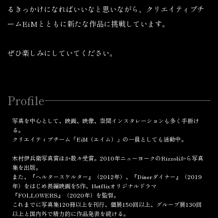
るきっかけになればいいなと思いながら、クリエイティブチ
ームEiMとともに新たな作品に挑戦しています。
ぜひ楽しみにしていてください。
Profile
写真を中心として、映画、映像、空間インスタレーションも多く手掛け
る。
クリエイティブチーム「EiM（エイム）」の一員としても活動中。
木村伊兵衛写真賞ほか数々受賞。2010年ニューヨークのRizzoliから写真
集を出版。
また、『ヘルタースケルター』（2012年）、『Dinerダイナー』（2019
年）をはじめ長編映画を5作、Netflixオリジナルドラマ
『FOLLOWERS』（2020年）を監督。
これまでに写真集120冊以上を刊行、個展150回以上、グループ展130回
以上と国内外で精力的に作品発表を続ける。