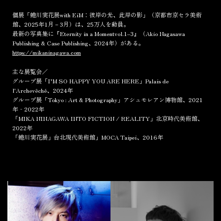
個展「蜷川実花展with EiM：彼岸の光、此岸の影」（京都市京セラ美術
館、2025年1月－3月）は、25万人を動員。
最新の写真集に『Eternity in a Momentvol.1‒3』（Akio Nagasawa
Publishing & Case Publishing、2024年）がある。
https://mikaninagawa.com
主な展覧会／
グループ展「I’M SO HAPPY YOU ARE HERE」Palais de
l'Archevêché、2024年
グループ展「Tokyo : Art & Photography」アシュモレアン博物館、2021
年‐2022年
「MIKA NINAGAWA INTO FICTION / REALITY」北京時代美術館、
2022年
「蜷川実花展」台北現代美術館」MOCA Taipei、2016年