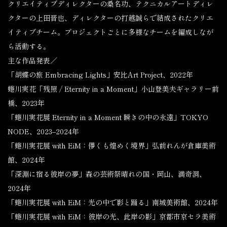
クリエイティブディレクターの桑名功、テクニカルアートディレ
クターの上田晋也、ディレクターの打越誠らで結成されたクリエ
イティブチーム。プロジェクトごとに多様なチームを編成しなが
ら活動する。
主な作品発表／
「胡蝶の旅 Embracing Lights」安比Art Project、2022年
蜷川実花「残照 / Eternity in a Moment」小山登美夫ギャラリー前
橋、2023年
「蜷川実花展 Eternity in a Moment 瞬きの中の永遠」TOKYO
NODE、2023‒2024年
「蜷川実花展 with EiM：儚くも煌めく境界」弘前れんが倉庫美術
館、2024年
「深淵に宿る彼岸の夢」森の芸術祭晴れの国・岡山、満奇洞、
2024年
「蜷川実花展 with EiM：光の中で影と踊る」南城美術館、2024年
「蜷川実花展 with EiM：彼岸の光、此岸の影」京都市京セラ美術