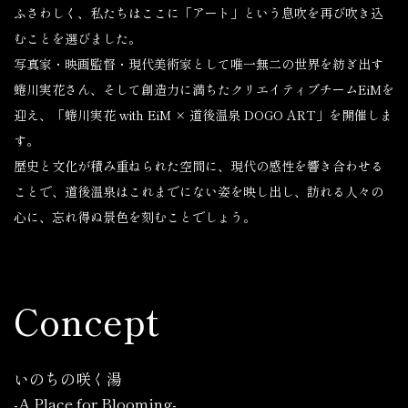
ふさわしく、私たちはここに「アート」という息吹を再び吹き込
むことを選びました。
写真家・映画監督・現代美術家として唯一無二の世界を紡ぎ出す
蜷川実花さん、そして創造力に満ちたクリエイティブチームEiMを
迎え、「蜷川実花 with EiM × 道後温泉 DOGO ART」を開催しま
す。
歴史と文化が積み重ねられた空間に、現代の感性を響き合わせる
ことで、道後温泉はこれまでにない姿を映し出し、訪れる人々の
心に、忘れ得ぬ景色を刻むことでしょう。
Concept
いのちの咲く湯
-A Place for Blooming-