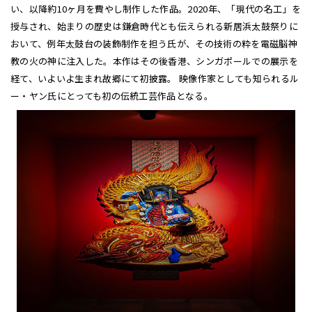
い、以降約10ヶ月を費やし制作した作品。2020年、「現代の名工」を
授与され、始まりの歴史は鎌倉時代とも伝えられる新居浜太鼓祭りに
おいて、例年太鼓台の装飾制作を担う氏が、その技術の粋を電磁脳神
教の火の神に注入した。本作はその後香港、シンガポールでの展示を
経て、いよいよ生まれ故郷にて初披露。 映像作家としても知られるル
ー・ヤン氏にとっても初の伝統工芸作品となる。