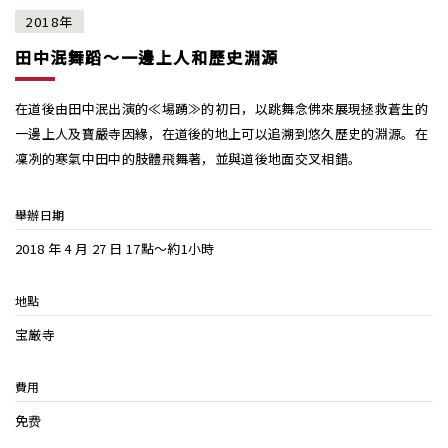
2018年
田中泯舞蹈～一邊上人和歷史淵源
在道後由田中泯出演的≪場踴≫的初日，以跳舞念佛來展現拯救蒼生的
一邊上人及寶嚴寺因緣，在道後的地上可以追溯到悠久歷史的淵源。在
凜冽的寒氣中田中的肢體飛舞著，並與道後地面交叉相錯。
舉辦日期
2018 年 4 月 27 日 17點～約1小時
地點
宝厳寺
費用
免费