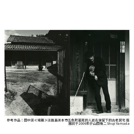
參考作品：田中泯≪場踊≫淡路島洲本市五色町葛尾的人逝去後留下的古老民宅 庭
園前于2006年＠山田脩二 Shuji Yamada