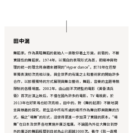
田中泯
舞蹈家。作為黑暗舞蹈的創始人一直敬仰著土方巽，前衛的，不斷
實踐性的舞蹈家。1974年，以獨自的表現形式為首，把精神與物
理的統一的理念用身體來體現的“Hyper dance”。於78年在巴黎
單獨表演初次亮相以後，與全世界的有識之士和藝術家的開始許多
合作，以那種獨特的方式展現與舞台藝術，舞蹈，音樂的主題等無
限制的各種場面。2002年，由山田洋次總監的電影《黃昏清兵
衛》首次出演上映后，不僅在國內許多的電影，TV 電視劇，於
2013年在好萊塢也初次亮相 。田中的，對《舞的起源》不斷地調
查與執著的探究，把生活中所有所處的場所作為舞台即興跳舞的方
式，稱之“場舞”的形式，這使得更進一步加深了實踐的原本。“場
舞”在日本及世界各地實施并廣泛推廣。不論國內外從大舞台到野
外的廣泛的舞蹈經歷到目前為止已超越3000次。著作《我一直裸